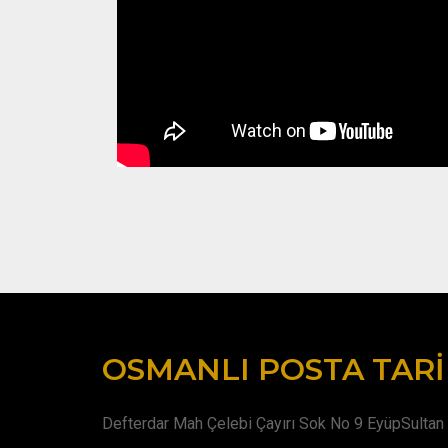
OSMANLI POSTA TARI
Defterdar Mah Çelebi Çayırı Sok No 9 EyüpSultan 