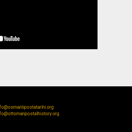
nfo@osmanlipostatarihi.org
nfo@ottomanpostalhistory.org