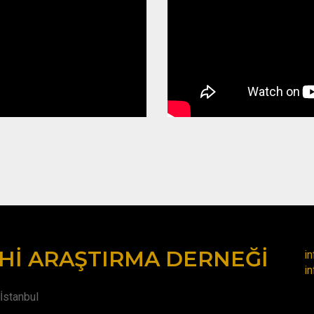
HI ARAŞTIRMA DERNEĞI
i
i
İstanbul