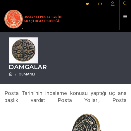
İ
TR
DAMGALAR
OSMANLI
Posta Tarihi’nin inceleme konusu yaptığı üç ana
başlık vardır: Posta Yolları, Posta