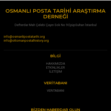
OSMANLI POSTA TARIHI ARAŞTIRMA
DERNEĞI
Defterdar Mah Çelebi Çayırı Sok No 9 EyüpSultan İstanbul
info@osmanlipostatarihi.org
info@ottomanpostalhistory.org
BILGI
HAKKIMIZDA
ETKİNLİKLER
İLETİŞİM
VERITABANI
VERiTABANI
BIZDEN HABERDAR OLUN