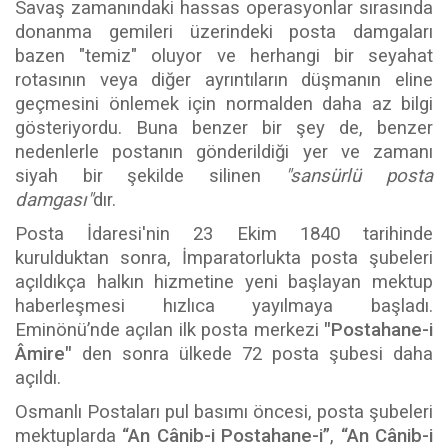
Savaş zamanındaki hassas operasyonlar sırasında
donanma gemileri üzerindeki posta damgaları
bazen "temiz" oluyor ve herhangi bir seyahat
rotasının veya diğer ayrıntıların düşmanın eline
geçmesini önlemek için normalden daha az bilgi
gösteriyordu. Buna benzer bir şey de, benzer
nedenlerle postanın gönderildiği yer ve zamanı
siyah bir şekilde silinen
"sansürlü posta
damgası"
dır.
Posta İdaresi'nin 23 Ekim 1840 tarihinde
kurulduktan sonra, İmparatorlukta posta şubeleri
açıldıkça halkın hizmetine yeni başlayan mektup
haberleşmesi hızlıca yayılmaya başladı.
Eminönü’nde açılan ilk posta merkezi
"Postahane-i
Âmire"
den sonra ülkede 72 posta şubesi daha
açıldı.
Osmanlı Postaları pul basımı öncesi, posta şubeleri
mektuplarda
“An Cânib-i Postahane-i”
,
“An Cânib-i