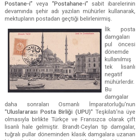
Postane-i”
veya
“Postahane-i”
sabit ibarelerinin
devamında şehir adı yazılan mühürler kullanarak,
mektupların postadan geçtiği belirlenirmiş.
İlk posta
damgaları
pul öncesi
dönemde
kullanılmış
tek lisanlı
negatif
mühürlerdir.
Bu
damgalar
daha sonraları Osmanlı İmparatorluğu'nun
"Uluslararası Posta Birliği
(UPU)"
Teşkilatı'na üye
olmasıyla birlikte Türkçe ve Fransızca olarak çift
lisanlı hale gelmiştir. Brandt-Ceylan tip damgalar,
tuğralı pullar döneminden klasik damgalara uzanan