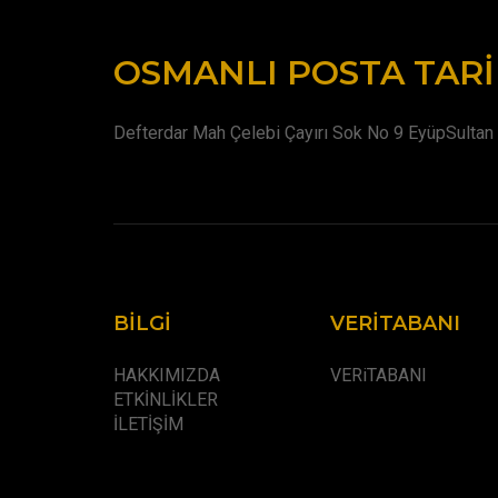
OSMANLI POSTA TARI
Defterdar Mah Çelebi Çayırı Sok No 9 EyüpSultan 
BILGI
VERITABANI
HAKKIMIZDA
VERiTABANI
ETKİNLİKLER
İLETİŞİM