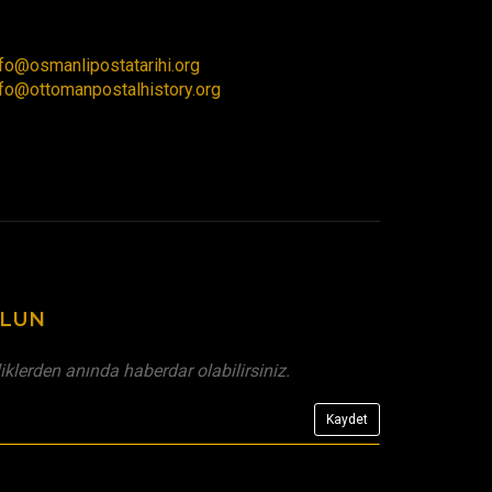
nfo@osmanlipostatarihi.org
nfo@ottomanpostalhistory.org
OLUN
liklerden anında haberdar olabilirsiniz.