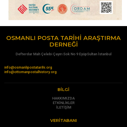
OSMANLI POSTA TARIHI ARAŞTIRMA
DERNEĞI
Defterdar Mah Çelebi Çayırı Sok No 9 EyüpSultan İstanbul
info@osmanlipostatarihi.org
info@ottomanpostalhistory.org
BILGI
HAKKIMIZDA
ETKİNLİKLER
İLETİŞİM
VERITABANI