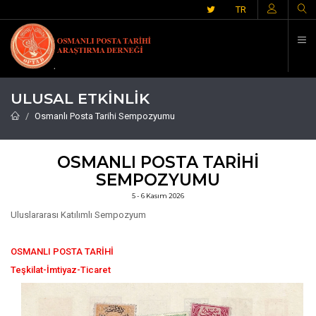
İ
TR
ULUSAL ETKINLIK
Osmanlı Posta Tarihi Sempozyumu
OSMANLI POSTA TARIHI
SEMPOZYUMU
5 - 6 Kasım 2026
Uluslararası Katılımlı Sempozyum
OSMANLI POSTA TARİHİ
Teşkilat-İmtiyaz-Ticaret